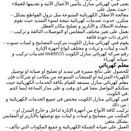
يعنى فني كهربائي منازل بتأمين الأعمال الآتية و تقديمها للعملاء
حيث يعمل على :
– معالجة الأعطال الكهربائية المتنوعة مثل نزول القواطع بشكل
متكرر، حدوث صدمات كهربائية نتيجة لسوء التمديد حيث نقوم
بمعاينة الاسلاك و الأباريز و تصليح مكان العطل.
– نعمل على تغير مختلف المقابس او التوصيلات التالفة و تركيب
اخرى ذات جودة فائقة.
– يقوم فني كهربائي منازل الكويت بتركيب المصابيح و لمبات سبوت
لايت و ليتات و ثريات و مختلف انواع أجهزة الإنارة.
رقم شركة كهربائي منازل الكويت 66409555 لخدمات تركيب و
صيانه كهرباء.
معلم كهربائي
للحصول على نتائج مميزة في تمديد او تصليح او صيانة او توصيل
الكهرباء المنزلية او للمنشآت المتنوعة من مكاتب او شركات فإن
معلم كهربائي منازل مستعد للقيام بكافة الخدمات الكهربائية حيث
يمكنكم التواصل معنا في اي وقت و على مدار الساعة أينما كنتم
في الكويت.
فني كهربائي منازل
الكويت مختص في جميع الخدمات الكهربائية و
من ذلك :
– تركيب كافة الأنواع من أجهزة الإنارة لداخل و خارج المنزل او
المكتب من مصابيح و لمبات و ليتات مع توصيلها بالأباريز او المقابس
بشكل متقن.
– العمل على صيانة الشبكة الكهربائية و جميع المكونات التي تتألف