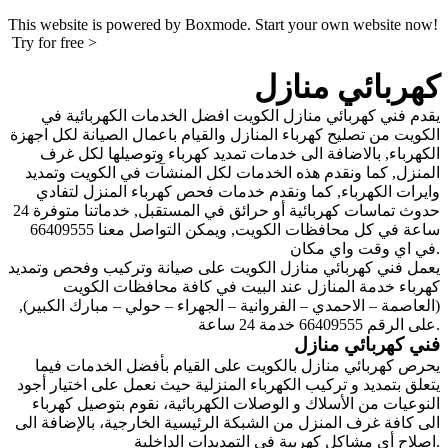
This website is powered by Boxmode. Start your own website now!
Try for free >
كهربائي منازل
يقدم فني كهربائي منازل الكويت افضل الخدمات الكهربائية في
الكويت من تصليح كهرباء المنازل والقيام باعمال الصيانة لكل اجهزة
الكهرباء, بالاضافة الى خدمات تمديد كهرباء وتوصيلها لكل غرف
المنزل, كما ونقدم هذه الخدمات لكل المنشآت في الكويت وتمديد
وايرات الكهرباء, كما ونقدم خدمات فحص كهرباء المنزل لتفادي
حدوث تماسات كهربائية أو حرائق في المستقبل, خدماتنا متوفرة 24
ساعة في كل محافظات الكويت, ويمكن التواصل معنا 66409555
في اي وقت واي مكان.
يعمل فني كهربائي منازل الكويت على صيانة وتركيب وفحص وتمديد
كهرباء خدمة المنازل عند البيت في كافة محافظات الكويت
(العاصمة – الاحمدي – الفروانية – الجهراء – حولي – مبارك الكبير),
على الرقم 66409555 خدمة 24 ساعة.
فني كهربائي منازل
يحرص
كهربائي منازل
بالكويت على القيام بأفضل الخدمات فيما
يتعلق بتمديد و تركيب الكهرباء المنزلية حيث نعمل على اختيار أجود
النوعيات من الأسلاك و الوصلات الكهربائية، نقوم بتوصيل كهرباء
الى كافة غرف المنزل من الشبكة الرئيسية الخارجية، بالإضافة الى
اصلاح أي مشاكل كهربية في التمديدات الداخلية.