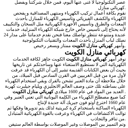
عصر التكنولوجيا لا غنى عنها اليوم، فمن خلال شركتنا وبفضل
كهربائي منازل.
نقوم بكافة أعمال تركيب الكهرباء ومنتهى المصداقية و بفحص
الكهرباء والكشف الفيزيائي وتأسيس الكهرباء للمنازل بأحدث
المعدات والطرق وتأسيس الأجهزة الكهربائية مثل السخان والتكييف
لأنه يحتاج إلى تأسيس خاص خارج شبكة الكهرباء المنزلية، خدمات
عديدة ومتنوعة تنتظر تواصلك معنا فنحن نقدم خدماتنا على مدار 24
نصلك لباب المنزل بأحدث المعدات والتقنيات التكنولوجية
ممتاز وبسعر رخيص.
وأمهر
كهربائي
منازل الكويت
كهربائي منازل الكويت
نوفر أمهر
كهربائي منازل الكويت
الكويت
جاهز لكافة الخدمات
الكهربائية التي لا نستطيع الاستغناء عنها وسأحدثكم عن تاريخها
بحيث أن بعض الكتابات القديمة تشير إلى أن الكهرباء قد عرفت
لأول مرة من قبل الغربيين في القرن السادس قبل الميلاد، من
خلال ملاحظة أن مادة العنبر تشحن بالفرك وبقي استخدام الكهرباء
على بساطته تلك حتى وصف العالم الانجليزي ويليام جيلبرت كهربة
.
كهربائي منازل الكويت
العديد من المواد في عام 1600 ميلادي
كما صيغ مصطلح الكهرباء من الكلمة اليونانية التي تعني العنبر وفي
عام 1660 اخترع أوتو فون جيريك آلة جديدة لإنتاج
الكهرباء الساكنة باستخدام كرة كبريتية لذلك يتم تدويرها وفكها ثم
توالت الاكتشافات في الكهرباء وعرفت بالقوة الكهربائية المتبادل
من تنافر والتجاذب.
وتم التمييز بين الموصلات وغير الموصلات بواسطة العالم ستيفن