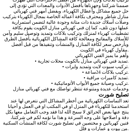
صممنا شركتنا وجهزناها بأفضل الأدوات والمعدات التي تؤدي إلى
حل جميع مشاكل وأعطال الكهرباء، وبفضل أمهر فني كهربائي
منازل شاطر ومحترف بكافة أعماله الخاصة بمجال الكهرباء بتركيب
وصلات أسلاك جديدة ذات متانة وجودة عالية لتضمن استمرارية
عملها دون تلف، كما إن فني كهربائي منازل الكويت يقوم بكافة
تشطيبات كهرباء لمنزلك وتركيب بلاكات وتمديد وتوصيل سليم وآمن
للأسلاك والمفاتيح ومعالجة كافة المشاكل الكهربائية بأفضل الطرق
وبأرخص سعر لكافة المنازل والمنشآت وتنفيذها من قبل أفضل
مقاول كهرباء في الكويت.
وأهم ما يميز الفني الكهربائي
• تمديد فني كهربائي منازل بالكويت محلات تجارية.
وتمديد وايرات.
تركيب سبوت لايت
•
• تركيب بلاكات 24ساعة.
• تمديد كاميرات مراقبة.
• تركيب وصيانة جميع الأبواب الأتوماتيكية.
وخدمات عديدة ومتنوعة تنتظر تواصلك مع فني كهربائي منازل
تصليح شورت
تعد التماسات الكهربائية من أخطر المشاكل التي نتعرض لها عند
استخدمنا للكهرباء في المنزل او في المكتب او في العمل و أحيانا
ينتج عنها بعض الحرائق لا سمح الله لذا فقد وجب التعامل معها بكل
دقة و اصلاحها على وجه السرعة و هذا ما نؤمه لكم في شركتنا،
فنين كهربائين و مختصين في تصليح شورت لكافة المنشآت السكنية
من بيوت و عمارات و فلل.