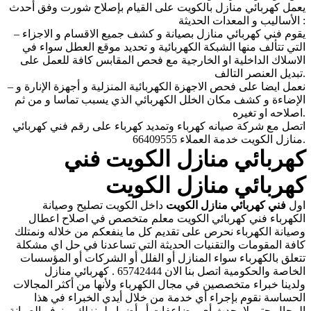
يعمل كهربائي منازل بالكويت على القيام بإصلاح شورت وفق أحدث
الأساليب و المعدات الحديثة :
– يقوم فني كهربائي منازل بصيانة و كشف جميع الاقسام و الاجزاء
التي تتألف منها الشبكة الكهربائية و تحديد موقع العطل سواء في
الاسلاك الداخلية او الخارجية مع فحص المقابس كافة للعمل على
تبديل العنصر التالف.
– نعمل ايضا على فحص الاجهزة الكهربائية المنزلية و أجهزة الإنارة و
الإضاءة و كشف مكان الخلل الكهربائي الذي يسبب تماسا و من ثم
اصلاحه او تغيره.
اتصل مع
شركة صيانه كهرباء
وتمديد كهرباء على رقم فني كهربائي
منازل الكويت خدمة العملاء 66409555.
كهربائي منازل الكويت فني
كهربائي منازل الكويت
اول
فني
كهربائي منازل الكويت
داخل الكويت تصليح وصيانة
الكهرباء فني كهربائي الكويت معلم متخصص في اصلاح اعطال
وصيانة الكهرباء نحرص على تقديم كل ما ينفعكم من خلاله ونمتلك
كافة المقومات والتقنيات الحديثة التي تساعدنا في حل اي مشكلة
تتعلق بالكهرباء سواء المنازل أو الفلل أو الشركات أو المؤسسات
الخاصة والحكومية اتصل بنا الان 65742444 . كهربائي منازل
ولدينا خبراء متخصصين في مجال الكهرباء ولأنها من أكثر المجالات
الحساسة نقوم بإجراء أي خدمة من خلال أيدي الخبراء في هذا
المجال حتى لا يحدث أي مضاعفات أو أضرار لمنزلك، ونوفر الصيانة