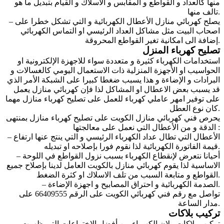
منها كالعداد و القواطع و المقابس و الأسلاك و القيام بتبديل ما هو
تالف منها.
– يصلح كهربائي منازل الأعطال الكهربائية و التي تشكل خطرا على
اصحاب البيت مثل مشاكل العداد الرئيسي او التماس الكهربائي
إضافة الى امكانية تغير القواطع المحروقة.
تصليح كهرباء المنزل
استخدامات الكهرباء كثيرة و متعددة سواء للاجهزة الإلكترونية او
الحواسيب او الأجهزة المنزلية ذات الاستعمال اليومي كالغسالات و
البرادات و الإضاءة و هذا يسبب ضغطا كبيرا على الشبكة الأمر الذي
قد يسبب بعض الاعطال او المشاكل لذا فإن كهربائي منازل يعمل
على توفير امهر عاملي كهرباء للعمل على تصليح كهرباء منازل مهما
كان نوع العطل.
يحرص
فني كهربائي
منازل الكويت على تصليح كهرباء منازل بمنتهى
الدقة و من الأعطال التي نعمل على معالجتها :
– الأعطال التي تطال عداد الكهرباء الرئيسي و التي ينتج عنها ارتفاع
قيمة الفاتورة الكهربائية لذا نقوم فورا بإصلاحه او تبديله.
– أحيانا نتعرض لإنقطاع الكهرباء بسبب نزول القواطع في اللوحة
الاساسية لذا يقوم كهربائي منازل بالكويت العامل لدينا بإصلاح جميع
القواطع و متابعة السبب من تلف الاسلاك او كثرة الضغط.
– الصدمة الكهربائية و احتراق المصابيح و اجهزة الإضاءة.
تواصل مع
رقم فني كهربائي
الكويت على الرقم 66409555 على
مدار الساعة.
تركيب بلاكات
تركيب بلاكات ولإن الكهرباء من أفضل الاختراعات التي ظهرت